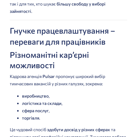
так і для тих, хто шукає
більшу свободу у виборі
зайнятості
.
Гнучке працевлаштування –
переваги для працівників
Різноманітні кар’єрні
можливості
Кадрова агенція
Pulsar
пропонує широкий вибір
тимчасових вакансій у різних галузях, зокрема:
виробництво
,
логістика та склади
,
сфера послуг
,
торгівля
.
Це чудовий спосіб
здобути досвід у різних сферах
та
підвищити свої професійні компетенції. Тимчасова робота