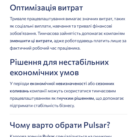
Оптимізація витрат
Тривале працевлаштування вимагає значних витрат, таких
як соціальні виплати, навчання та тривалі фінансові
зобов’язання. Тимчасова зайнятість допомагає компаніям
зменшити ці витрати
, адже роботодавець платить лише за
фактичний робочий час працівника.
Рішення для нестабільних
економічних умов
У періоди
економічної невизначеності
або
сезонних
коливань
компанії можуть скористатися тимчасовим
працевлаштуванням як
гнучким рішенням
, що допомагає
підтримати стабільність бізнесу.
Чому варто обрати Pulsar?
Кадрова агенція
Pulsar
спеціалізується на гнучкому