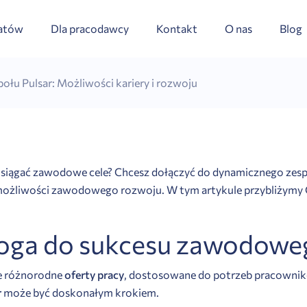
datów
Dla pracodawcy
Kontakt
O nas
Blog
ołu Pulsar: Możliwości kariery i rozwoju
 i osiągać zawodowe cele? Chcesz dołączyć do dynamicznego ze
az możliwości zawodowego rozwoju. W tym artykule przybliżymy 
droga do sukcesu zawodow
uje różnorodne
oferty pracy
, dostosowane do potrzeb pracownikó
r
może być doskonałym krokiem.