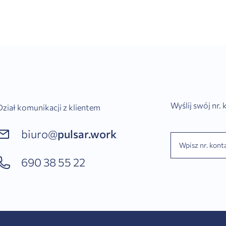
Wyślij swój nr.
Dział komunikacji z klientem
biuro@
pulsar.work
690 38 55 22