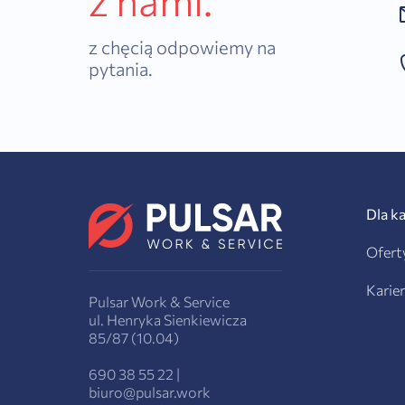
z nami.
z chęcią odpowiemy na
pytania.
Dla k
Ofert
Karie
Pulsar Work & Service
ul. Henryka Sienkiewicza
85/87 (10.04)
690 38 55 22
|
biuro@pulsar.work