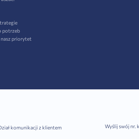
trategie
o potrzeb
nasz priorytet
Wyślij swój nr.
Dział komunikacji z klientem