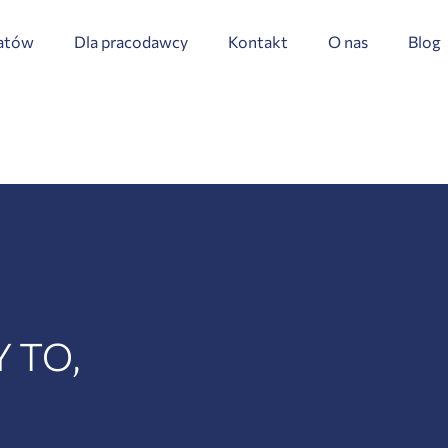
datów
Dla pracodawcy
Kontakt
O nas
Blog
 TO,