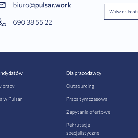
biuro@
pulsar.work
690 38 55 22
andydatów
Dla pracodawcy
y pracy
Outsourcing
ra w Pulsar
Praca tymczasowa
Zapytania ofertowe
Rekrutacje
specjalistyczne