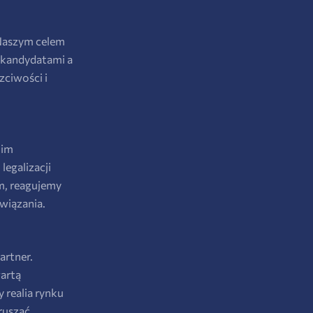
 Naszym celem
 kandydatami a
zciwości i
nim
legalizacji
m, reagujemy
wiązania.
artner.
artą
 realia rynku
ruszać.