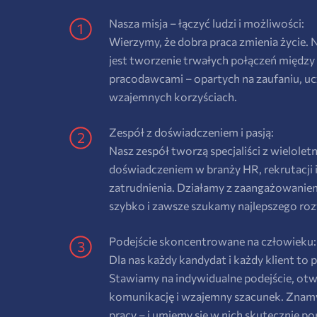
Nasza misja – łączyć ludzi i możliwości:
Wierzymy, że dobra praca zmienia życie.
jest tworzenie trwałych połączeń między
pracodawcami – opartych na zaufaniu, uc
wzajemnych korzyściach.
Zespół z doświadczeniem i pasją:
Nasz zespół tworzą specjaliści z wielolet
doświadczeniem w branży HR, rekrutacji i 
zatrudnienia. Działamy z zaangażowanie
szybko i zawsze szukamy najlepszego roz
Podejście skoncentrowane na człowieku:
Dla nas każdy kandydat i każdy klient to p
Stawiamy na indywidualne podejście, otw
komunikację i wzajemny szacunek. Znamy
pracy – i umiemy się w nich skutecznie po