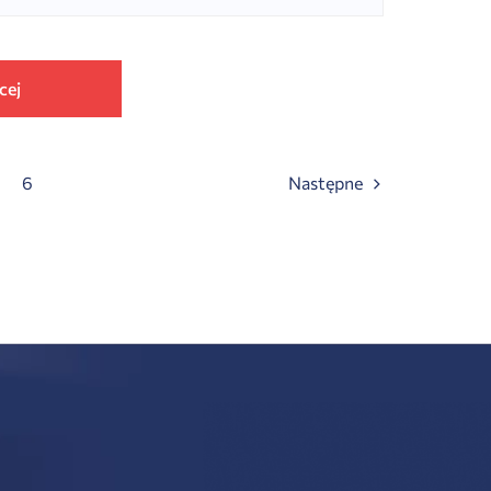
cej
6
Następne