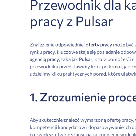
Przewodnik dla ka
pracy z Pulsar
Znalezienie odpowiedniej
oferty pracy
może być w
rynku pracy, kluczowe staje się posiadanie odpow
agencją pracy
, taką jak
Pulsar
, która pomoże Ci ni
przewodniku przedstawimy krok po kroku, jak znal
udzielimy kilku praktycznych porad, które ułatwią
1. Zrozumienie proce
Aby skutecznie znaleźć wymarzoną ofertę pracy, wa
kompetencji kandydatów i dopasowywanie ich do o
co zwiększa Twoje szanse na zatrudnienie w idea