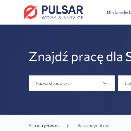
Dla kandy
Znajdź pracę dla
Nazwa stanowiska
Lok
Strona główna
Dla kandydatów