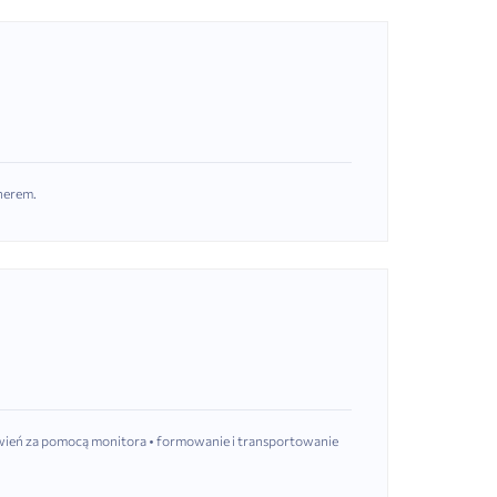
r
anerem.
mówień za pomocą monitora • formowanie i transportowanie