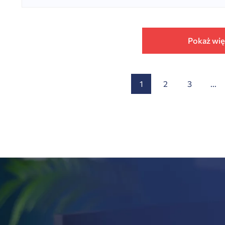
Pokaż wię
1
2
3
...