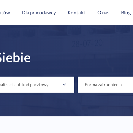
datów
Dla pracodawcy
Kontakt
O nas
Blog
Siebie
alizacja lub kod pocztowy
Forma zatrudnienia