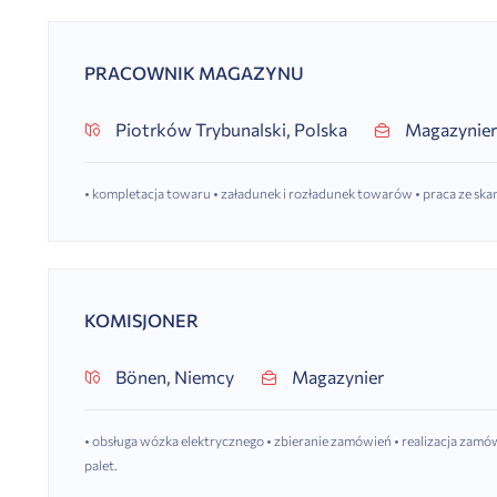
PRACOWNIK MAGAZYNU
Piotrków Trybunalski, Polska
Magazynie
• kompletacja towaru • załadunek i rozładunek towarów • praca ze sk
KOMISJONER
Bönen, Niemcy
Magazynier
• obsługa wózka elektrycznego • zbieranie zamówień • realizacja za
palet.