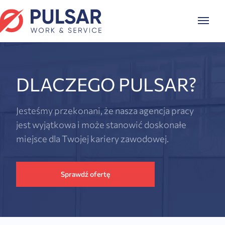
DLACZEGO PULSAR?
Jesteśmy przekonani, że nasza agencja pracy
jest wyjątkowa i może stanowić doskonałe
miejsce dla Twojej kariery zawodowej.
Sprawdź ofertę