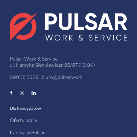
Pulsar Work & Service
ul. Henryka Sienkiewicza 85/87 (10.04)
690 38 55 22
|
biuro@pulsar.work
Dla kandydatów
Oferty pracy
Kariera w Pulsar