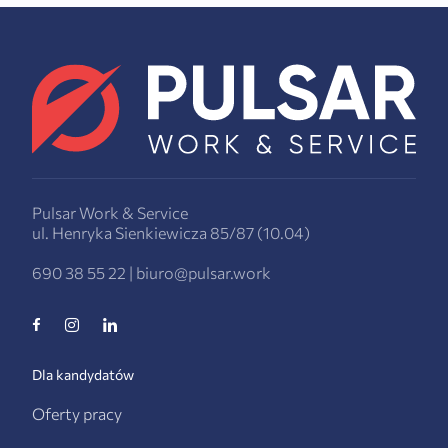
Pulsar Work & Service
ul. Henryka Sienkiewicza 85/87 (10.04)
690 38 55 22
|
biuro@pulsar.work
Dla kandydatów
Oferty pracy