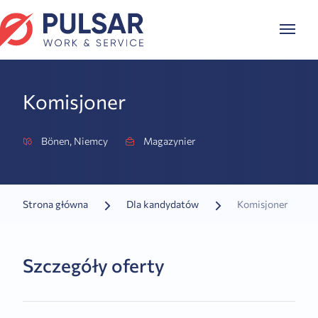
Komisjoner
Bönen, Niemcy
Magazynier
Strona główna
Dla kandydatów
Komisjoner
Szczegóły oferty