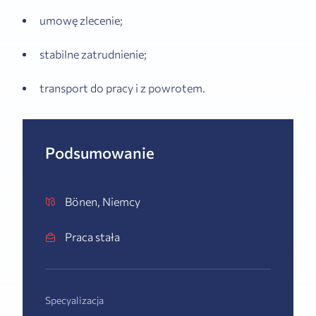
umowę zlecenie;
stabilne zatrudnienie;
transport do pracy i z powrotem.
Podsumowanie
Bönen, Niemcy
Praca stała
Specyalizacja