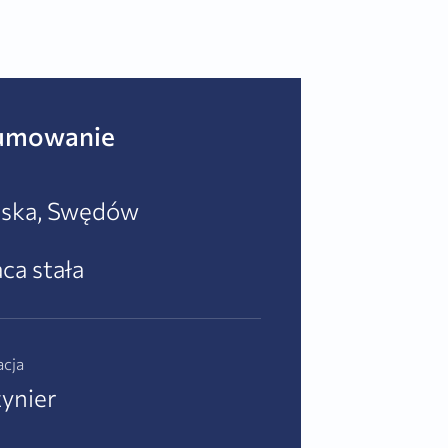
umowanie
lska, Swędów
ca stała
acja
ynier