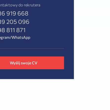
ntaktowy do rekrutera
86 919 668
89 205 096
8 811 871
legram/WhatsApp
Wyślij swoje CV