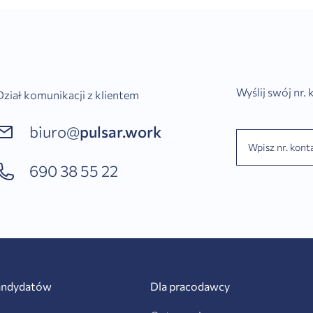
Wyślij swój nr.
Dział komunikacji z klientem
biuro@
pulsar.work
690 38 55 22
andydatów
Dla pracodawcy