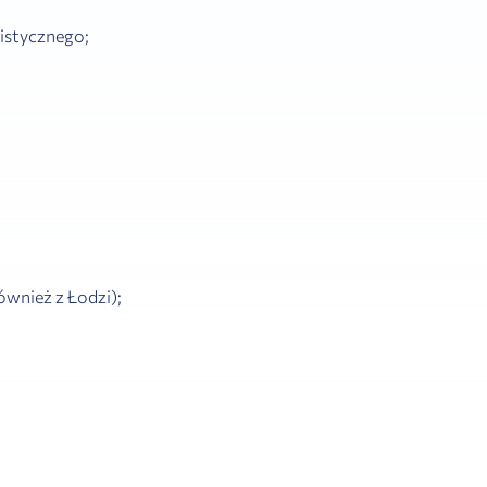
istycznego;
ównież z Łodzi);