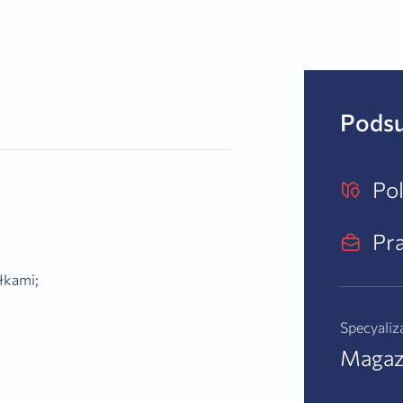
Pods
Po
Pra
łkami;
Specyaliz
Magaz