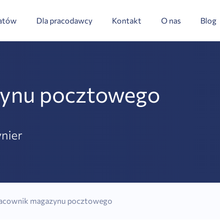
datów
Dla pracodawcy
Kontakt
O nas
Blog
ynu pocztowego
nier
acownik magazynu pocztowego