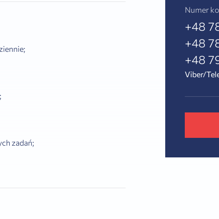
Numer ko
+48 7
+48 7
ziennie;
+48 79
Viber/Te
;
ych zadań;