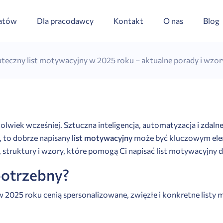
datów
Dla pracodawcy
Kontakt
O nas
Blog
uteczny list motywacyjny w 2025 roku – aktualne porady i wzor
kolwiek wcześniej. Sztuczna inteligencja, automatyzacja i zdal
 to dobrze napisany
list motywacyjny
może być kluczowym ele
y, struktury i wzory, które pomogą Ci napisać list motywacy
potrzebny?
y w 2025 roku cenią spersonalizowane, zwięzłe i konkretne listy