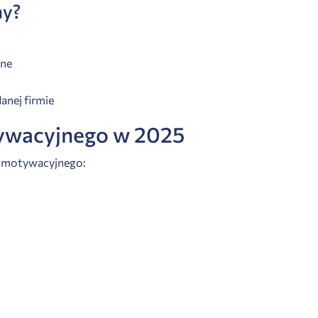
ny?
zne
anej firmie
tywacyjnego w 2025
tu motywacyjnego: