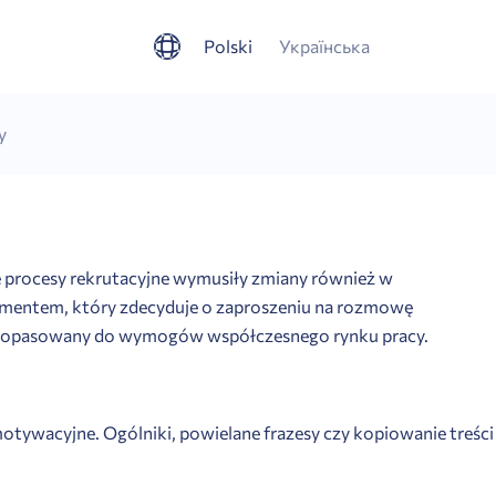
Polski
Українська
y
ne procesy rekrutacyjne wymusiły zmiany również w
mentem, który zdecyduje o zaproszeniu na rozmowę
jny dopasowany do wymogów współczesnego rynku pracy.
 motywacyjne. Ogólniki, powielane frazesy czy kopiowanie treści