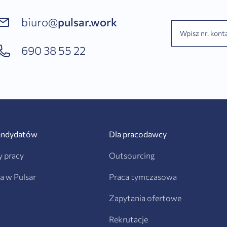
biuro@
pulsar.work
690 38 55 22
andydatów
Dla pracodawcy
y pracy
Outsourcing
ra w Pulsar
Praca tymczasowa
Zapytania ofertowe
Rekrutacje