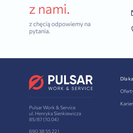
z nami.
z chęcią odpowiemy na
pytania.
Dla k
Ofert
Karie
Pulsar Work & Service
ul. Henryka Sienkiewicza
85/87 (10.04)
690 38 55 22
|