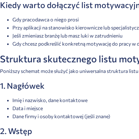
Kiedy warto dołączyć list motywacyj
Gdy pracodawca o niego prosi
Przy aplikacji na stanowisko kierownicze lub specjalistyc
Jeśli zmieniasz branżę lub masz luki w zatrudnieniu
Gdy chcesz podkreślić konkretną motywację do pracy w d
Struktura skutecznego listu mo
Poniższy schemat może służyć jako uniwersalna struktura lis
1. Nagłówek
Imię i nazwisko, dane kontaktowe
Data i miejsce
Dane firmy i osoby kontaktowej (jeśli znane)
2. Wstęp